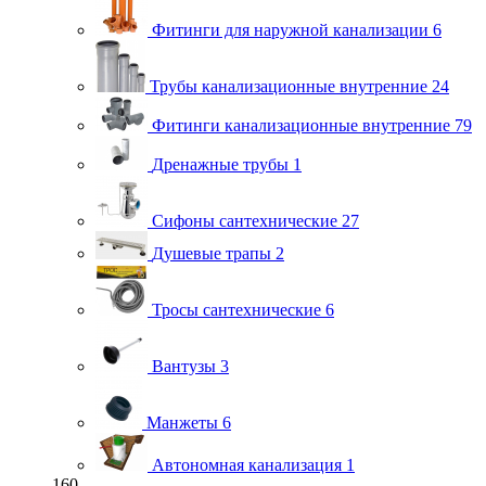
Фитинги для наружной канализации
6
Трубы канализационные внутренние
24
Фитинги канализационные внутренние
79
Дренажные трубы
1
Сифоны сантехнические
27
Душевые трапы
2
Тросы сантехнические
6
Вантузы
3
Манжеты
6
Автономная канализация
1
160