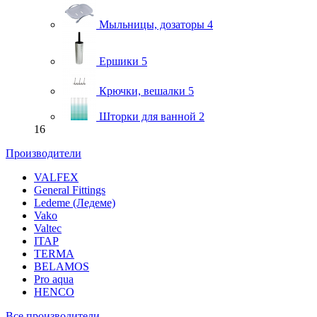
Мыльницы, дозаторы
4
Ершики
5
Крючки, вешалки
5
Шторки для ванной
2
16
Производители
VALFEX
General Fittings
Ledeme (Ледеме)
Vako
Valtec
ITAP
TERMA
BELAMOS
Pro aqua
HENCO
Все производители