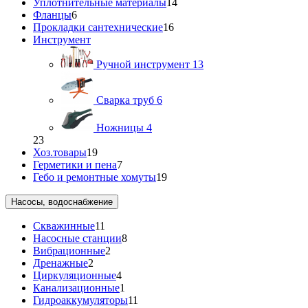
Уплотнительные материалы
14
Фланцы
6
Прокладки сантехнические
16
Инструмент
Ручной инструмент
13
Сварка труб
6
Ножницы
4
23
Хоз.товары
19
Герметики и пена
7
Гебо и ремонтные хомуты
19
Насосы, водоснабжение
Скважинные
11
Насосные станции
8
Вибрационные
2
Дренажные
2
Циркуляционные
4
Канализационные
1
Гидроаккумуляторы
11