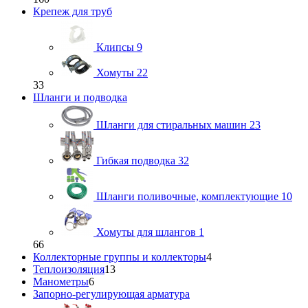
Крепеж для труб
Клипсы
9
Хомуты
22
33
Шланги и подводка
Шланги для стиральных машин
23
Гибкая подводка
32
Шланги поливочные, комплектующие
10
Хомуты для шлангов
1
66
Коллекторные группы и коллекторы
4
Теплоизоляция
13
Манометры
6
Запорно-регулирующая арматура