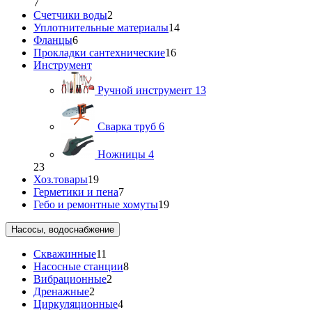
7
Счетчики воды
2
Уплотнительные материалы
14
Фланцы
6
Прокладки сантехнические
16
Инструмент
Ручной инструмент
13
Сварка труб
6
Ножницы
4
23
Хоз.товары
19
Герметики и пена
7
Гебо и ремонтные хомуты
19
Насосы, водоснабжение
Скважинные
11
Насосные станции
8
Вибрационные
2
Дренажные
2
Циркуляционные
4