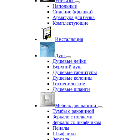
Унитазы
Напольные
Сидение (крышка)
Арматура для бачка
Комплектующие
Инсталляция
Душ
Душевые лейки
Верхний душ
Душевые гарнитуры
Душевые колонны
Гигиенические
Душевые шланги
Мебель для ванной
Тумбы с раковиной
Зеркало с полками
Зеркало со шкафчиком
Пеналы
Шкафчики
Зеркала