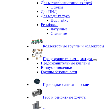
Для металлопластиковых труб
Обжим
Для ПНД
Для медных труб
Под пайку
Резьбовые
Латунные
Cтальные
Коллекторные группы и коллекторы
Предохранительная арматура
Предохранительные клапаны
Воздухоотводчики
Группы безопасности
Прокладки сантехнические
Гебо и ремонтные хомуты