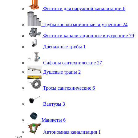
Фитинги для наружной канализации
6
Трубы канализационные внутренние
24
Фитинги канализационные внутренние
79
Дренажные трубы
1
Сифоны сантехнические
27
Душевые трапы
2
Тросы сантехнические
6
Вантузы
3
Манжеты
6
Автономная канализация
1
160