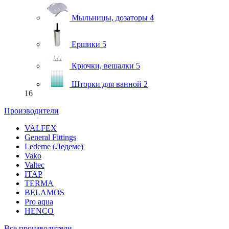
Мыльницы, дозаторы
4
Ершики
5
Крючки, вешалки
5
Шторки для ванной
2
16
Производители
VALFEX
General Fittings
Ledeme (Ледеме)
Vako
Valtec
ITAP
TERMA
BELAMOS
Pro aqua
HENCO
Все производители