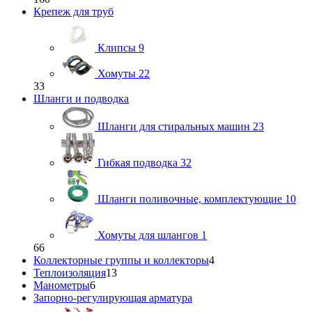
Крепеж для труб
Клипсы
9
Хомуты
22
33
Шланги и подводка
Шланги для стиральных машин
23
Гибкая подводка
32
Шланги поливочные, комплектующие
10
Хомуты для шлангов
1
66
Коллекторные группы и коллекторы
4
Теплоизоляция
13
Манометры
6
Запорно-регулирующая арматура