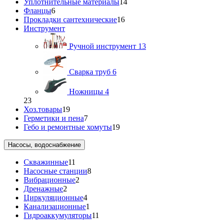
Уплотнительные материалы
14
Фланцы
6
Прокладки сантехнические
16
Инструмент
Ручной инструмент
13
Сварка труб
6
Ножницы
4
23
Хоз.товары
19
Герметики и пена
7
Гебо и ремонтные хомуты
19
Насосы, водоснабжение
Скважинные
11
Насосные станции
8
Вибрационные
2
Дренажные
2
Циркуляционные
4
Канализационные
1
Гидроаккумуляторы
11