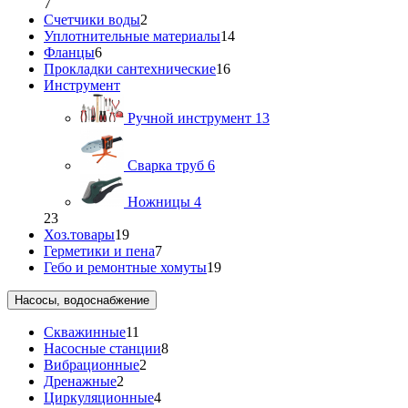
7
Счетчики воды
2
Уплотнительные материалы
14
Фланцы
6
Прокладки сантехнические
16
Инструмент
Ручной инструмент
13
Сварка труб
6
Ножницы
4
23
Хоз.товары
19
Герметики и пена
7
Гебо и ремонтные хомуты
19
Насосы, водоснабжение
Скважинные
11
Насосные станции
8
Вибрационные
2
Дренажные
2
Циркуляционные
4