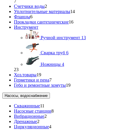
7
Счетчики воды
2
Уплотнительные материалы
14
Фланцы
6
Прокладки сантехнические
16
Инструмент
Ручной инструмент
13
Сварка труб
6
Ножницы
4
23
Хоз.товары
19
Герметики и пена
7
Гебо и ремонтные хомуты
19
Насосы, водоснабжение
Скважинные
11
Насосные станции
8
Вибрационные
2
Дренажные
2
Циркуляционные
4