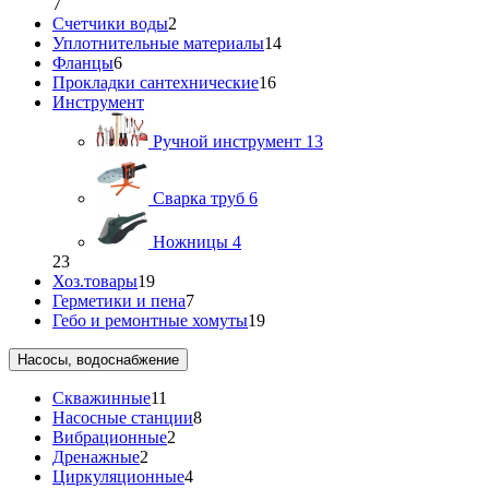
7
Счетчики воды
2
Уплотнительные материалы
14
Фланцы
6
Прокладки сантехнические
16
Инструмент
Ручной инструмент
13
Сварка труб
6
Ножницы
4
23
Хоз.товары
19
Герметики и пена
7
Гебо и ремонтные хомуты
19
Насосы, водоснабжение
Скважинные
11
Насосные станции
8
Вибрационные
2
Дренажные
2
Циркуляционные
4