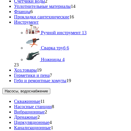
Счетчики воды
2
Уплотнительные материалы
14
Фланцы
6
Прокладки сантехнические
16
Инструмент
Ручной инструмент
13
Сварка труб
6
Ножницы
4
23
Хоз.товары
19
Герметики и пена
7
Гебо и ремонтные хомуты
19
Насосы, водоснабжение
Скважинные
11
Насосные станции
8
Вибрационные
2
Дренажные
2
Циркуляционные
4
Канализационные
1