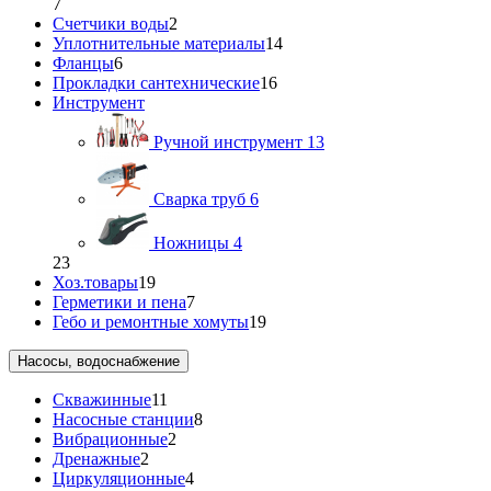
7
Счетчики воды
2
Уплотнительные материалы
14
Фланцы
6
Прокладки сантехнические
16
Инструмент
Ручной инструмент
13
Сварка труб
6
Ножницы
4
23
Хоз.товары
19
Герметики и пена
7
Гебо и ремонтные хомуты
19
Насосы, водоснабжение
Скважинные
11
Насосные станции
8
Вибрационные
2
Дренажные
2
Циркуляционные
4