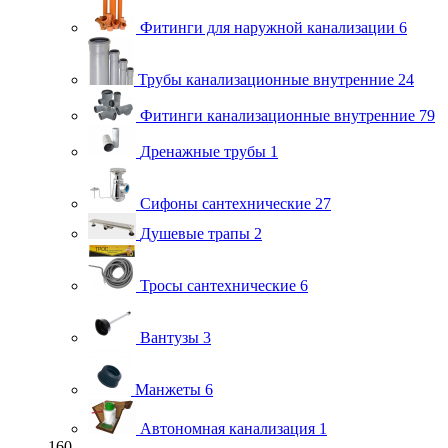
Фитинги для наружной канализации
6
Трубы канализационные внутренние
24
Фитинги канализационные внутренние
79
Дренажные трубы
1
Сифоны сантехнические
27
Душевые трапы
2
Тросы сантехнические
6
Вантузы
3
Манжеты
6
Автономная канализация
1
160