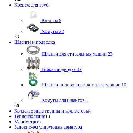
Крепеж для труб
Клипсы
9
Хомуты
22
33
Шланги и подводка
Шланги для стиральных машин
23
Гибкая подводка
32
Шланги поливочные, комплектующие
10
Хомуты для шлангов
1
66
Коллекторные группы и коллекторы
4
Теплоизоляция
13
Манометры
6
Запорно-регулирующая арматура