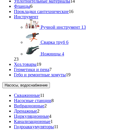
Уплотнительные материалы
14
Фланцы
6
Прокладки сантехнические
16
Инструмент
Ручной инструмент
13
Сварка труб
6
Ножницы
4
23
Хоз.товары
19
Герметики и пена
7
Гебо и ремонтные хомуты
19
Насосы, водоснабжение
Скважинные
11
Насосные станции
8
Вибрационные
2
Дренажные
2
Циркуляционные
4
Канализационные
1
Гидроаккумуляторы
11