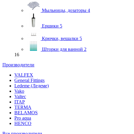
Мыльницы, дозаторы
4
Ершики
5
Крючки, вешалки
5
Шторки для ванной
2
16
Производители
VALFEX
General Fittings
Ledeme (Ледеме)
Vako
Valtec
ITAP
TERMA
BELAMOS
Pro aqua
HENCO
Все производители