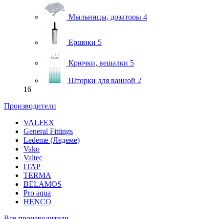
Мыльницы, дозаторы
4
Ершики
5
Крючки, вешалки
5
Шторки для ванной
2
16
Производители
VALFEX
General Fittings
Ledeme (Ледеме)
Vako
Valtec
ITAP
TERMA
BELAMOS
Pro aqua
HENCO
Все производители