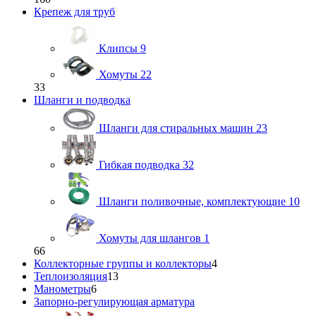
Крепеж для труб
Клипсы
9
Хомуты
22
33
Шланги и подводка
Шланги для стиральных машин
23
Гибкая подводка
32
Шланги поливочные, комплектующие
10
Хомуты для шлангов
1
66
Коллекторные группы и коллекторы
4
Теплоизоляция
13
Манометры
6
Запорно-регулирующая арматура