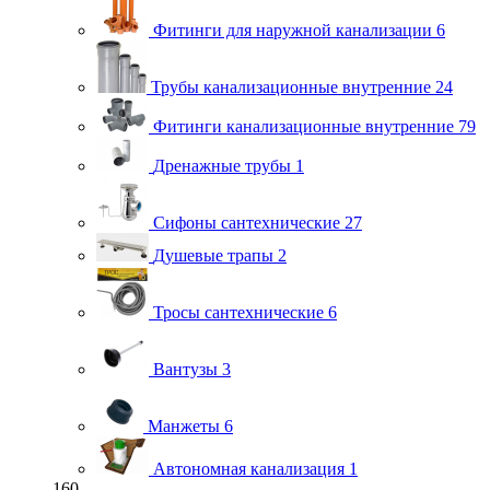
Фитинги для наружной канализации
6
Трубы канализационные внутренние
24
Фитинги канализационные внутренние
79
Дренажные трубы
1
Сифоны сантехнические
27
Душевые трапы
2
Тросы сантехнические
6
Вантузы
3
Манжеты
6
Автономная канализация
1
160