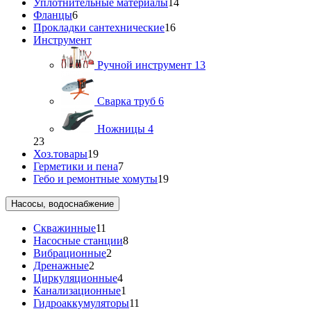
Уплотнительные материалы
14
Фланцы
6
Прокладки сантехнические
16
Инструмент
Ручной инструмент
13
Сварка труб
6
Ножницы
4
23
Хоз.товары
19
Герметики и пена
7
Гебо и ремонтные хомуты
19
Насосы, водоснабжение
Скважинные
11
Насосные станции
8
Вибрационные
2
Дренажные
2
Циркуляционные
4
Канализационные
1
Гидроаккумуляторы
11