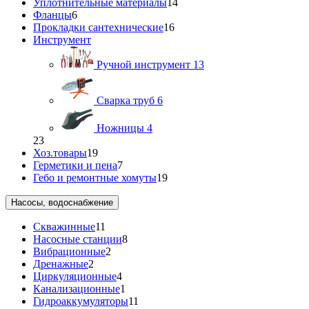
Уплотнительные материалы
14
Фланцы
6
Прокладки сантехнические
16
Инструмент
Ручной инструмент
13
Сварка труб
6
Ножницы
4
23
Хоз.товары
19
Герметики и пена
7
Гебо и ремонтные хомуты
19
Насосы, водоснабжение
Скважинные
11
Насосные станции
8
Вибрационные
2
Дренажные
2
Циркуляционные
4
Канализационные
1
Гидроаккумуляторы
11