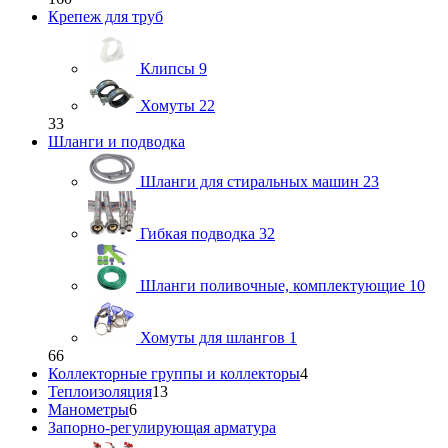
Крепеж для труб
Клипсы
9
Хомуты
22
33
Шланги и подводка
Шланги для стиральных машин
23
Гибкая подводка
32
Шланги поливочные, комплектующие
10
Хомуты для шлангов
1
66
Коллекторные группы и коллекторы
4
Теплоизоляция
13
Манометры
6
Запорно-регулирующая арматура