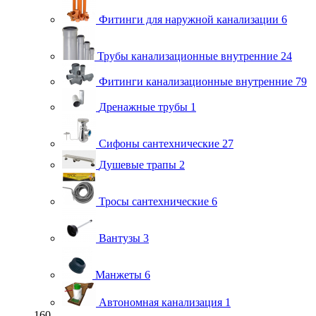
Фитинги для наружной канализации
6
Трубы канализационные внутренние
24
Фитинги канализационные внутренние
79
Дренажные трубы
1
Сифоны сантехнические
27
Душевые трапы
2
Тросы сантехнические
6
Вантузы
3
Манжеты
6
Автономная канализация
1
160