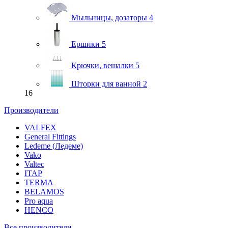
Мыльницы, дозаторы
4
Ершики
5
Крючки, вешалки
5
Шторки для ванной
2
16
Производители
VALFEX
General Fittings
Ledeme (Ледеме)
Vako
Valtec
ITAP
TERMA
BELAMOS
Pro aqua
HENCO
Все производители