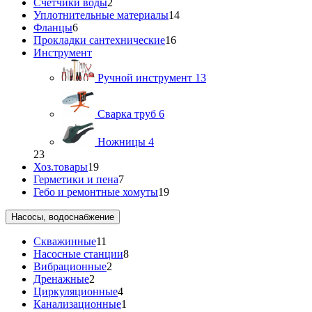
Счетчики воды
2
Уплотнительные материалы
14
Фланцы
6
Прокладки сантехнические
16
Инструмент
Ручной инструмент
13
Сварка труб
6
Ножницы
4
23
Хоз.товары
19
Герметики и пена
7
Гебо и ремонтные хомуты
19
Насосы, водоснабжение
Скважинные
11
Насосные станции
8
Вибрационные
2
Дренажные
2
Циркуляционные
4
Канализационные
1