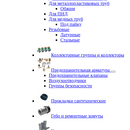
Для металлопластиковых труб
Обжим
Для ПНД
Для медных труб
Под пайку
Резьбовые
Латунные
Cтальные
Коллекторные группы и коллекторы
Предохранительная арматура
Предохранительные клапаны
Воздухоотводчики
Группы безопасности
Прокладки сантехнические
Гебо и ремонтные хомуты