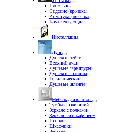
Унитазы
Напольные
Сидение (крышка)
Арматура для бачка
Комплектующие
Инсталляция
Душ
Душевые лейки
Верхний душ
Душевые гарнитуры
Душевые колонны
Гигиенические
Душевые шланги
Мебель для ванной
Тумбы с раковиной
Зеркало с полками
Зеркало со шкафчиком
Пеналы
Шкафчики
Зеркала