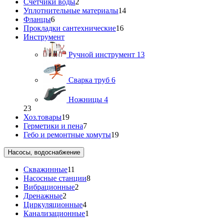
Счетчики воды
2
Уплотнительные материалы
14
Фланцы
6
Прокладки сантехнические
16
Инструмент
Ручной инструмент
13
Сварка труб
6
Ножницы
4
23
Хоз.товары
19
Герметики и пена
7
Гебо и ремонтные хомуты
19
Насосы, водоснабжение
Скважинные
11
Насосные станции
8
Вибрационные
2
Дренажные
2
Циркуляционные
4
Канализационные
1