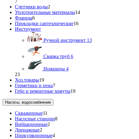
7
Счетчики воды
2
Уплотнительные материалы
14
Фланцы
6
Прокладки сантехнические
16
Инструмент
Ручной инструмент
13
Сварка труб
6
Ножницы
4
23
Хоз.товары
19
Герметики и пена
7
Гебо и ремонтные хомуты
19
Насосы, водоснабжение
Скважинные
11
Насосные станции
8
Вибрационные
2
Дренажные
2
Циркуляционные
4