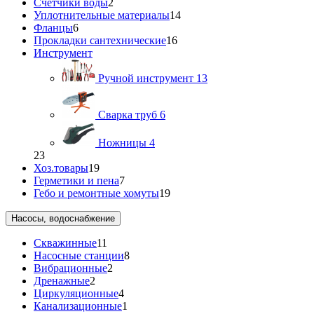
Счетчики воды
2
Уплотнительные материалы
14
Фланцы
6
Прокладки сантехнические
16
Инструмент
Ручной инструмент
13
Сварка труб
6
Ножницы
4
23
Хоз.товары
19
Герметики и пена
7
Гебо и ремонтные хомуты
19
Насосы, водоснабжение
Скважинные
11
Насосные станции
8
Вибрационные
2
Дренажные
2
Циркуляционные
4
Канализационные
1