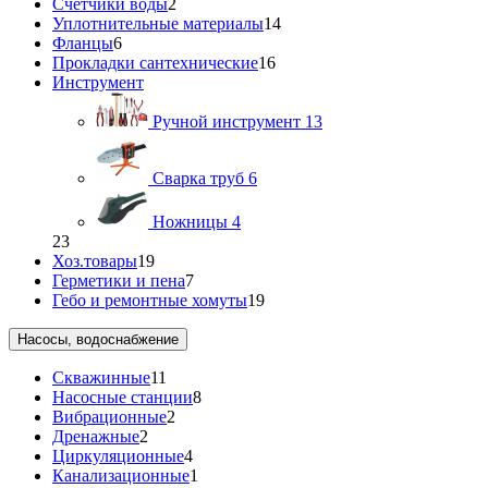
Счетчики воды
2
Уплотнительные материалы
14
Фланцы
6
Прокладки сантехнические
16
Инструмент
Ручной инструмент
13
Сварка труб
6
Ножницы
4
23
Хоз.товары
19
Герметики и пена
7
Гебо и ремонтные хомуты
19
Насосы, водоснабжение
Скважинные
11
Насосные станции
8
Вибрационные
2
Дренажные
2
Циркуляционные
4
Канализационные
1