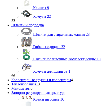
Клипсы
9
Хомуты
22
33
Шланги и подводка
Шланги для стиральных машин
23
Гибкая подводка
32
Шланги поливочные, комплектующие
10
Хомуты для шлангов
1
66
Коллекторные группы и коллекторы
4
Теплоизоляция
13
Манометры
6
Запорно-регулирующая арматура
Краны шаровые
36