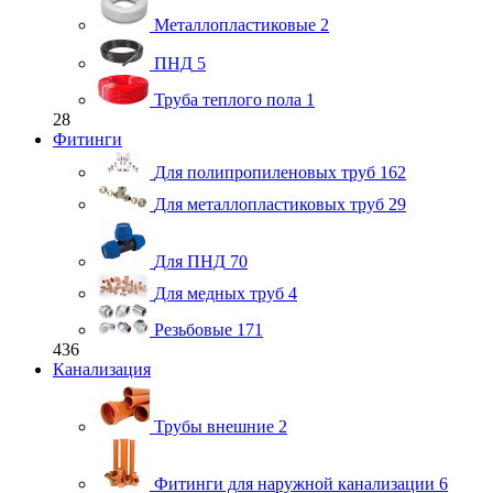
Металлопластиковые
2
ПНД
5
Труба теплого пола
1
28
Фитинги
Для полипропиленовых труб
162
Для металлопластиковых труб
29
Для ПНД
70
Для медных труб
4
Резьбовые
171
436
Канализация
Трубы внешние
2
Фитинги для наружной канализации
6