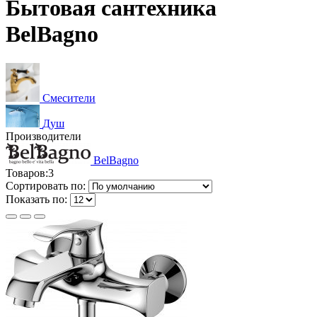
Бытовая сантехника
BelBagno
Смесители
Душ
Производители
BelBagno
Товаров:
3
Сортировать по:
Показать по: