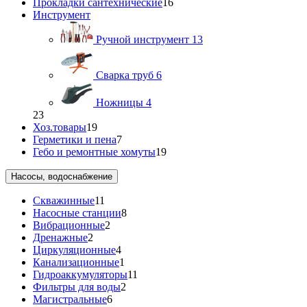
Прокладки сантехнические
16
Инструмент
Ручной инструмент
13
Сварка труб
6
Ножницы
4
23
Хоз.товары
19
Герметики и пена
7
Гебо и ремонтные хомуты
19
Насосы, водоснабжение
Скважинные
11
Насосные станции
8
Вибрационные
2
Дренажные
2
Циркуляционные
4
Канализационные
1
Гидроаккумуляторы
11
Фильтры для воды
2
Магистральные
6