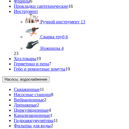
Фланцы
6
Прокладки сантехнические
16
Инструмент
Ручной инструмент
13
Сварка труб
6
Ножницы
4
23
Хоз.товары
19
Герметики и пена
7
Гебо и ремонтные хомуты
19
Насосы, водоснабжение
Скважинные
11
Насосные станции
8
Вибрационные
2
Дренажные
2
Циркуляционные
4
Канализационные
1
Гидроаккумуляторы
11
Фильтры для воды
2