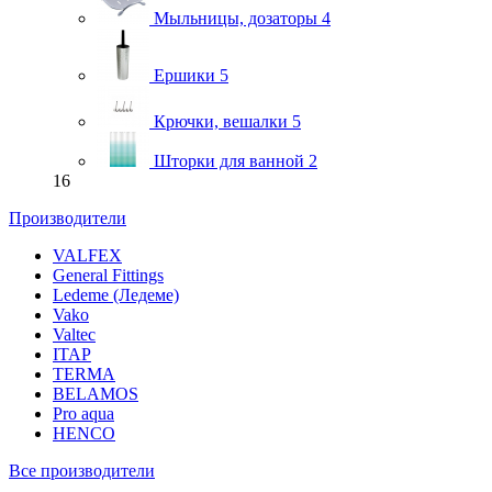
Мыльницы, дозаторы
4
Ершики
5
Крючки, вешалки
5
Шторки для ванной
2
16
Производители
VALFEX
General Fittings
Ledeme (Ледеме)
Vako
Valtec
ITAP
TERMA
BELAMOS
Pro aqua
HENCO
Все производители