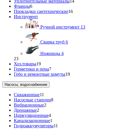
Уплотнительные материалы
14
Фланцы
6
Прокладки сантехнические
16
Инструмент
Ручной инструмент
13
Сварка труб
6
Ножницы
4
23
Хоз.товары
19
Герметики и пена
7
Гебо и ремонтные хомуты
19
Насосы, водоснабжение
Скважинные
11
Насосные станции
8
Вибрационные
2
Дренажные
2
Циркуляционные
4
Канализационные
1
Гидроаккумуляторы
11