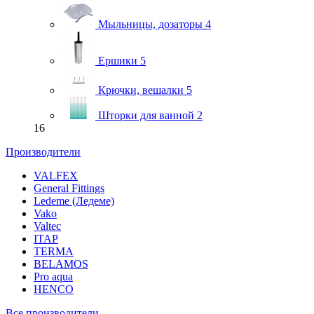
Мыльницы, дозаторы
4
Ершики
5
Крючки, вешалки
5
Шторки для ванной
2
16
Производители
VALFEX
General Fittings
Ledeme (Ледеме)
Vako
Valtec
ITAP
TERMA
BELAMOS
Pro aqua
HENCO
Все производители