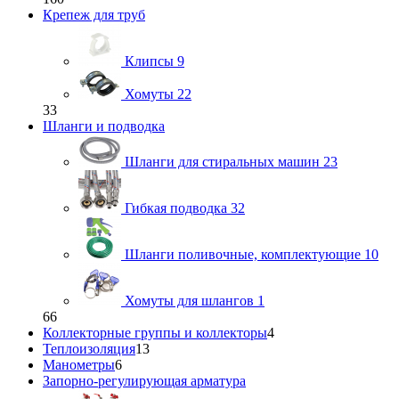
Крепеж для труб
Клипсы
9
Хомуты
22
33
Шланги и подводка
Шланги для стиральных машин
23
Гибкая подводка
32
Шланги поливочные, комплектующие
10
Хомуты для шлангов
1
66
Коллекторные группы и коллекторы
4
Теплоизоляция
13
Манометры
6
Запорно-регулирующая арматура