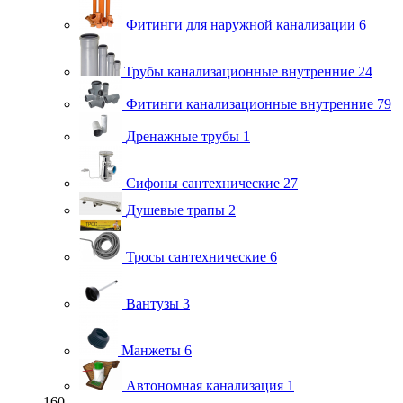
Фитинги для наружной канализации
6
Трубы канализационные внутренние
24
Фитинги канализационные внутренние
79
Дренажные трубы
1
Сифоны сантехнические
27
Душевые трапы
2
Тросы сантехнические
6
Вантузы
3
Манжеты
6
Автономная канализация
1
160