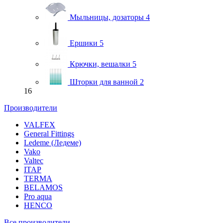
Мыльницы, дозаторы
4
Ершики
5
Крючки, вешалки
5
Шторки для ванной
2
16
Производители
VALFEX
General Fittings
Ledeme (Ледеме)
Vako
Valtec
ITAP
TERMA
BELAMOS
Pro aqua
HENCO
Все производители