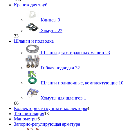
Крепеж для труб
Клипсы
9
Хомуты
22
33
Шланги и подводка
Шланги для стиральных машин
23
Гибкая подводка
32
Шланги поливочные, комплектующие
10
Хомуты для шлангов
1
66
Коллекторные группы и коллекторы
4
Теплоизоляция
13
Манометры
6
Запорно-регулирующая арматура