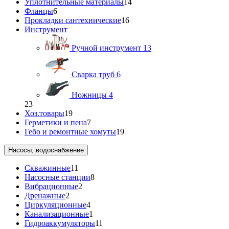
Уплотнительные материалы
14
Фланцы
6
Прокладки сантехнические
16
Инструмент
Ручной инструмент
13
Сварка труб
6
Ножницы
4
23
Хоз.товары
19
Герметики и пена
7
Гебо и ремонтные хомуты
19
Насосы, водоснабжение
Скважинные
11
Насосные станции
8
Вибрационные
2
Дренажные
2
Циркуляционные
4
Канализационные
1
Гидроаккумуляторы
11