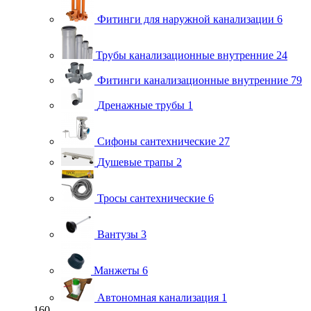
Фитинги для наружной канализации
6
Трубы канализационные внутренние
24
Фитинги канализационные внутренние
79
Дренажные трубы
1
Сифоны сантехнические
27
Душевые трапы
2
Тросы сантехнические
6
Вантузы
3
Манжеты
6
Автономная канализация
1
160