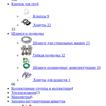
Крепеж для труб
Клипсы
9
Хомуты
22
33
Шланги и подводка
Шланги для стиральных машин
23
Гибкая подводка
32
Шланги поливочные, комплектующие
10
Хомуты для шлангов
1
66
Коллекторные группы и коллекторы
4
Теплоизоляция
13
Манометры
6
Запорно-регулирующая арматура