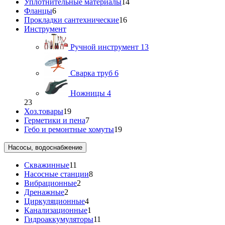
Уплотнительные материалы
14
Фланцы
6
Прокладки сантехнические
16
Инструмент
Ручной инструмент
13
Сварка труб
6
Ножницы
4
23
Хоз.товары
19
Герметики и пена
7
Гебо и ремонтные хомуты
19
Насосы, водоснабжение
Скважинные
11
Насосные станции
8
Вибрационные
2
Дренажные
2
Циркуляционные
4
Канализационные
1
Гидроаккумуляторы
11