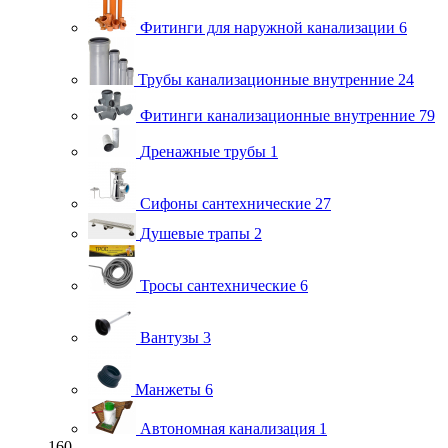
Фитинги для наружной канализации
6
Трубы канализационные внутренние
24
Фитинги канализационные внутренние
79
Дренажные трубы
1
Сифоны сантехнические
27
Душевые трапы
2
Тросы сантехнические
6
Вантузы
3
Манжеты
6
Автономная канализация
1
160