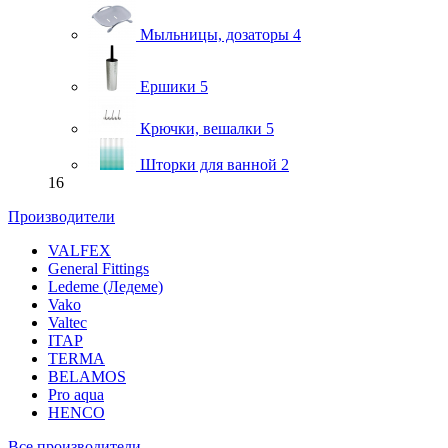
Мыльницы, дозаторы
4
Ершики
5
Крючки, вешалки
5
Шторки для ванной
2
16
Производители
VALFEX
General Fittings
Ledeme (Ледеме)
Vako
Valtec
ITAP
TERMA
BELAMOS
Pro aqua
HENCO
Все производители