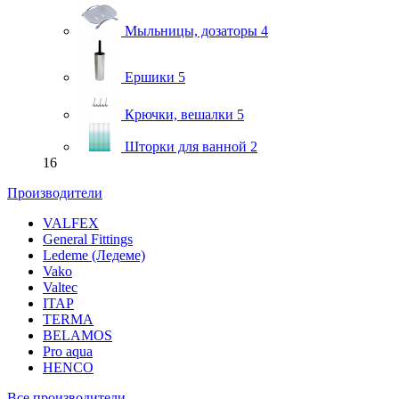
Мыльницы, дозаторы
4
Ершики
5
Крючки, вешалки
5
Шторки для ванной
2
16
Производители
VALFEX
General Fittings
Ledeme (Ледеме)
Vako
Valtec
ITAP
TERMA
BELAMOS
Pro aqua
HENCO
Все производители