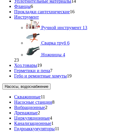
Уплотнительные материалы
14
Фланцы
6
Прокладки сантехнические
16
Инструмент
Ручной инструмент
13
Сварка труб
6
Ножницы
4
23
Хоз.товары
19
Герметики и пена
7
Гебо и ремонтные хомуты
19
Насосы, водоснабжение
Скважинные
11
Насосные станции
8
Вибрационные
2
Дренажные
2
Циркуляционные
4
Канализационные
1
Гидроаккумуляторы
11