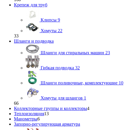
Крепеж для труб
Клипсы
9
Хомуты
22
33
Шланги и подводка
Шланги для стиральных машин
23
Гибкая подводка
32
Шланги поливочные, комплектующие
10
Хомуты для шлангов
1
66
Коллекторные группы и коллекторы
4
Теплоизоляция
13
Манометры
6
Запорно-регулирующая арматура