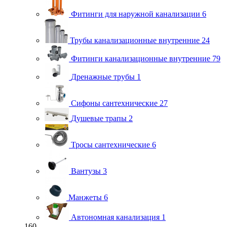
Фитинги для наружной канализации
6
Трубы канализационные внутренние
24
Фитинги канализационные внутренние
79
Дренажные трубы
1
Сифоны сантехнические
27
Душевые трапы
2
Тросы сантехнические
6
Вантузы
3
Манжеты
6
Автономная канализация
1
160