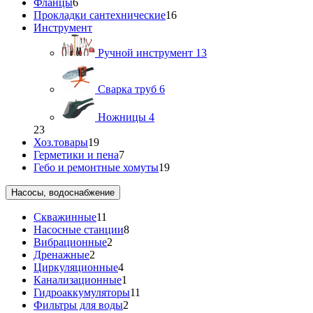
Фланцы
6
Прокладки сантехнические
16
Инструмент
Ручной инструмент
13
Сварка труб
6
Ножницы
4
23
Хоз.товары
19
Герметики и пена
7
Гебо и ремонтные хомуты
19
Насосы, водоснабжение
Скважинные
11
Насосные станции
8
Вибрационные
2
Дренажные
2
Циркуляционные
4
Канализационные
1
Гидроаккумуляторы
11
Фильтры для воды
2