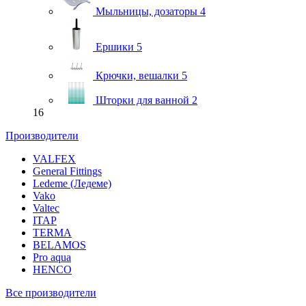
Мыльницы, дозаторы
4
Ершики
5
Крючки, вешалки
5
Шторки для ванной
2
16
Производители
VALFEX
General Fittings
Ledeme (Ледеме)
Vako
Valtec
ITAP
TERMA
BELAMOS
Pro aqua
HENCO
Все производители