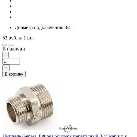
Диаметр подключения: 3/4"
53
руб.
за 1 шт.
В наличии
-
+
В корзину
Ниппель General Fittings бочонок переходный 3/4" нар(ш) х