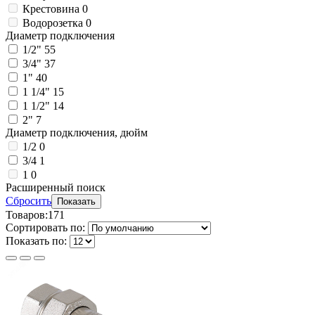
Крестовина
0
Водорозетка
0
Диаметр подключения
1/2"
55
3/4"
37
1"
40
1 1/4"
15
1 1/2"
14
2"
7
Диаметр подключения, дюйм
1/2
0
3/4
1
1
0
Расширенный поиск
Сбросить
Показать
Товаров:
171
Сортировать по:
Показать по: