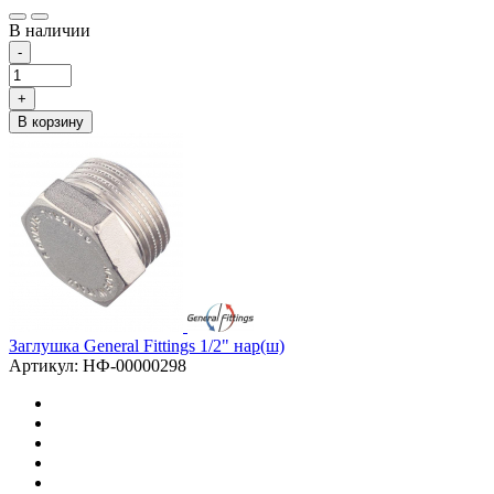
В наличии
-
+
В корзину
Заглушка General Fittings 1/2" нар(ш)
Артикул: НФ-00000298