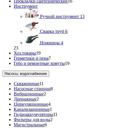
Прокладки сантехнические
16
Инструмент
Ручной инструмент
13
Сварка труб
6
Ножницы
4
23
Хоз.товары
19
Герметики и пена
7
Гебо и ремонтные хомуты
19
Насосы, водоснабжение
Скважинные
11
Насосные станции
8
Вибрационные
2
Дренажные
2
Циркуляционные
4
Канализационные
1
Гидроаккумуляторы
11
Фильтры для воды
2
Магистральные
6