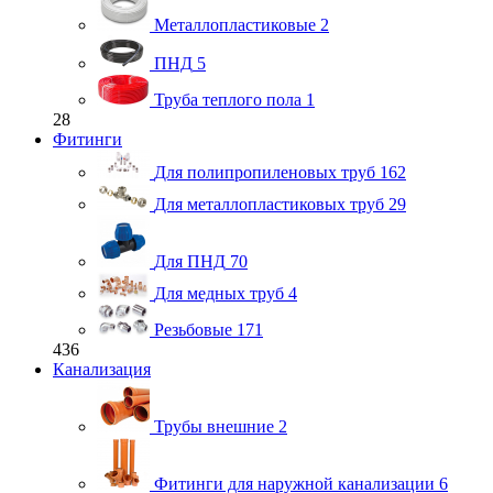
Металлопластиковые
2
ПНД
5
Труба теплого пола
1
28
Фитинги
Для полипропиленовых труб
162
Для металлопластиковых труб
29
Для ПНД
70
Для медных труб
4
Резьбовые
171
436
Канализация
Трубы внешние
2
Фитинги для наружной канализации
6