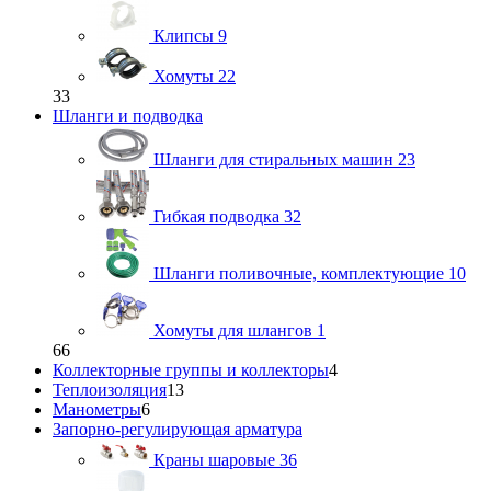
Клипсы
9
Хомуты
22
33
Шланги и подводка
Шланги для стиральных машин
23
Гибкая подводка
32
Шланги поливочные, комплектующие
10
Хомуты для шлангов
1
66
Коллекторные группы и коллекторы
4
Теплоизоляция
13
Манометры
6
Запорно-регулирующая арматура
Краны шаровые
36