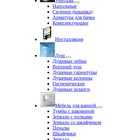
Унитазы
Напольные
Сидение (крышка)
Арматура для бачка
Комплектующие
Инсталляция
Душ
Душевые лейки
Верхний душ
Душевые гарнитуры
Душевые колонны
Гигиенические
Душевые шланги
Мебель для ванной
Тумбы с раковиной
Зеркало с полками
Зеркало со шкафчиком
Пеналы
Шкафчики
Зеркала