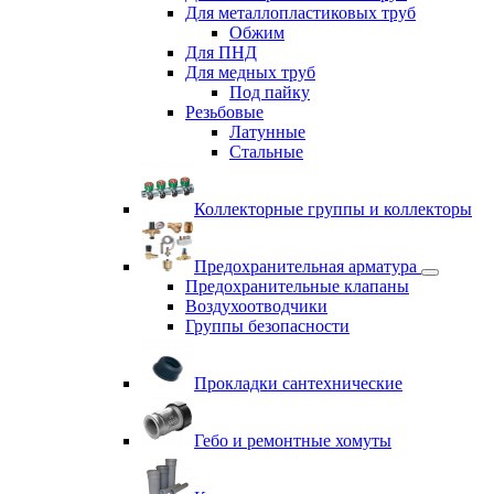
Для металлопластиковых труб
Обжим
Для ПНД
Для медных труб
Под пайку
Резьбовые
Латунные
Cтальные
Коллекторные группы и коллекторы
Предохранительная арматура
Предохранительные клапаны
Воздухоотводчики
Группы безопасности
Прокладки сантехнические
Гебо и ремонтные хомуты