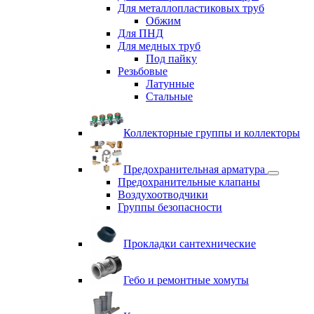
Для металлопластиковых труб
Обжим
Для ПНД
Для медных труб
Под пайку
Резьбовые
Латунные
Cтальные
Коллекторные группы и коллекторы
Предохранительная арматура
Предохранительные клапаны
Воздухоотводчики
Группы безопасности
Прокладки сантехнические
Гебо и ремонтные хомуты