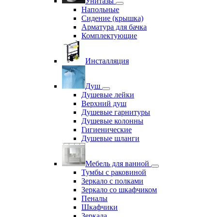
Унитазы
Напольные
Сидение (крышка)
Арматура для бачка
Комплектующие
Инсталляция
Душ
Душевые лейки
Верхний душ
Душевые гарнитуры
Душевые колонны
Гигиенические
Душевые шланги
Мебель для ванной
Тумбы с раковиной
Зеркало с полками
Зеркало со шкафчиком
Пеналы
Шкафчики
Зеркала