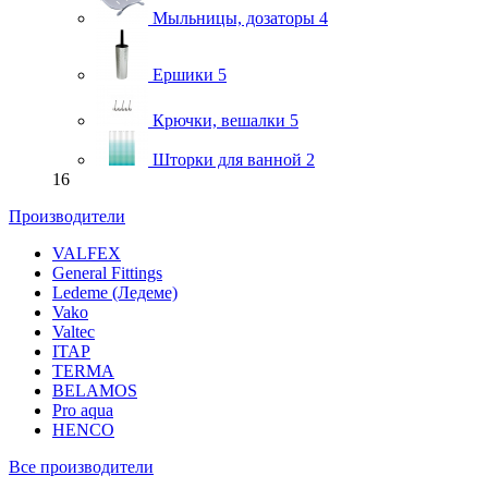
Мыльницы, дозаторы
4
Ершики
5
Крючки, вешалки
5
Шторки для ванной
2
16
Производители
VALFEX
General Fittings
Ledeme (Ледеме)
Vako
Valtec
ITAP
TERMA
BELAMOS
Pro aqua
HENCO
Все производители