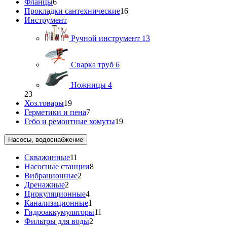
Фланцы
6
Прокладки сантехнические
16
Инструмент
Ручной инструмент
13
Сварка труб
6
Ножницы
4
23
Хоз.товары
19
Герметики и пена
7
Гебо и ремонтные хомуты
19
Насосы, водоснабжение
Скважинные
11
Насосные станции
8
Вибрационные
2
Дренажные
2
Циркуляционные
4
Канализационные
1
Гидроаккумуляторы
11
Фильтры для воды
2