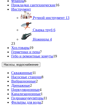
Фланцы
6
Прокладки сантехнические
16
Инструмент
Ручной инструмент
13
Сварка труб
6
Ножницы
4
23
Хоз.товары
19
Герметики и пена
7
Гебо и ремонтные хомуты
19
Насосы, водоснабжение
Скважинные
11
Насосные станции
8
Вибрационные
2
Дренажные
2
Циркуляционные
4
Канализационные
1
Гидроаккумуляторы
11
Фильтры для воды
2