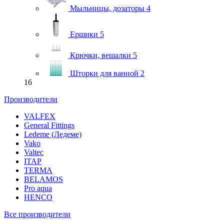
Мыльницы, дозаторы
4
Ершики
5
Крючки, вешалки
5
Шторки для ванной
2
16
Производители
VALFEX
General Fittings
Ledeme (Ледеме)
Vako
Valtec
ITAP
TERMA
BELAMOS
Pro aqua
HENCO
Все производители