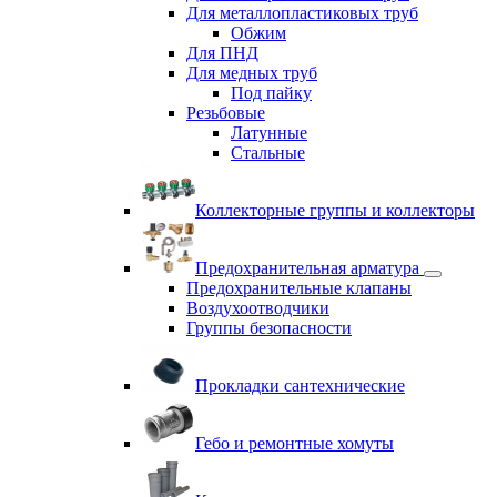
Для металлопластиковых труб
Обжим
Для ПНД
Для медных труб
Под пайку
Резьбовые
Латунные
Cтальные
Коллекторные группы и коллекторы
Предохранительная арматура
Предохранительные клапаны
Воздухоотводчики
Группы безопасности
Прокладки сантехнические
Гебо и ремонтные хомуты