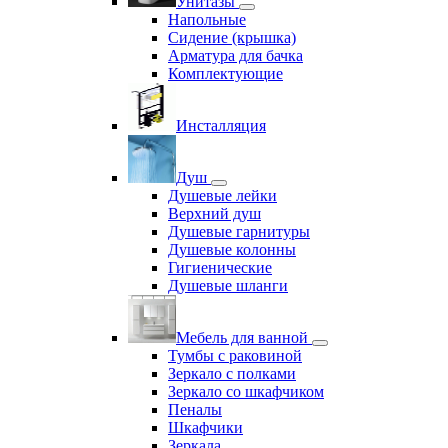
Унитазы
Напольные
Сидение (крышка)
Арматура для бачка
Комплектующие
Инсталляция
Душ
Душевые лейки
Верхний душ
Душевые гарнитуры
Душевые колонны
Гигиенические
Душевые шланги
Мебель для ванной
Тумбы с раковиной
Зеркало с полками
Зеркало со шкафчиком
Пеналы
Шкафчики
Зеркала