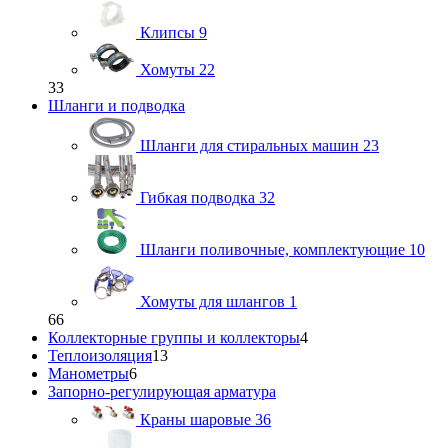
Клипсы
9
Хомуты
22
33
Шланги и подводка
Шланги для стиральных машин
23
Гибкая подводка
32
Шланги поливочные, комплектующие
10
Хомуты для шлангов
1
66
Коллекторные группы и коллекторы
4
Теплоизоляция
13
Манометры
6
Запорно-регулирующая арматура
Краны шаровые
36