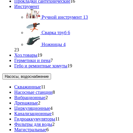
Прокладки сантехнические
16
Инструмент
Ручной инструмент
13
Сварка труб
6
Ножницы
4
23
Хоз.товары
19
Герметики и пена
7
Гебо и ремонтные хомуты
19
Насосы, водоснабжение
Скважинные
11
Насосные станции
8
Вибрационные
2
Дренажные
2
Циркуляционные
4
Канализационные
1
Гидроаккумуляторы
11
Фильтры для воды
2
Магистральные
6