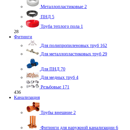
Металлопластиковые
2
ПНД
5
Труба теплого пола
1
28
Фитинги
Для полипропиленовых труб
162
Для металлопластиковых труб
29
Для ПНД
70
Для медных труб
4
Резьбовые
171
436
Канализация
Трубы внешние
2
Фитинги для наружной канализации
6