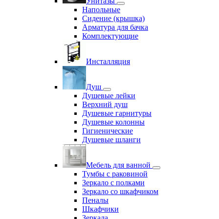
Унитазы
Напольные
Сидение (крышка)
Арматура для бачка
Комплектующие
Инсталляция
Душ
Душевые лейки
Верхний душ
Душевые гарнитуры
Душевые колонны
Гигиенические
Душевые шланги
Мебель для ванной
Тумбы с раковиной
Зеркало с полками
Зеркало со шкафчиком
Пеналы
Шкафчики
Зеркала