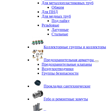
Для металлопластиковых труб
Обжим
Для ПНД
Для медных труб
Под пайку
Резьбовые
Латунные
Cтальные
Коллекторные группы и коллекторы
Предохранительная арматура
Предохранительные клапаны
Воздухоотводчики
Группы безопасности
Прокладки сантехнические
Гебо и ремонтные хомуты