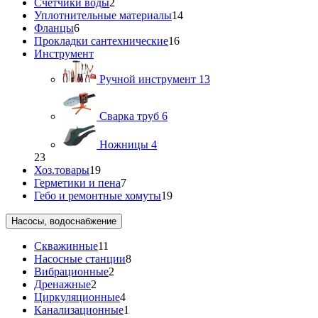
Счетчики воды
2
Уплотнительные материалы
14
Фланцы
6
Прокладки сантехнические
16
Инструмент
Ручной инструмент
13
Сварка труб
6
Ножницы
4
23
Хоз.товары
19
Герметики и пена
7
Гебо и ремонтные хомуты
19
Насосы, водоснабжение
Скважинные
11
Насосные станции
8
Вибрационные
2
Дренажные
2
Циркуляционные
4
Канализационные
1