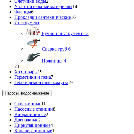
Счетчики воды
2
Уплотнительные материалы
14
Фланцы
6
Прокладки сантехнические
16
Инструмент
Ручной инструмент
13
Сварка труб
6
Ножницы
4
23
Хоз.товары
19
Герметики и пена
7
Гебо и ремонтные хомуты
19
Насосы, водоснабжение
Скважинные
11
Насосные станции
8
Вибрационные
2
Дренажные
2
Циркуляционные
4
Канализационные
1