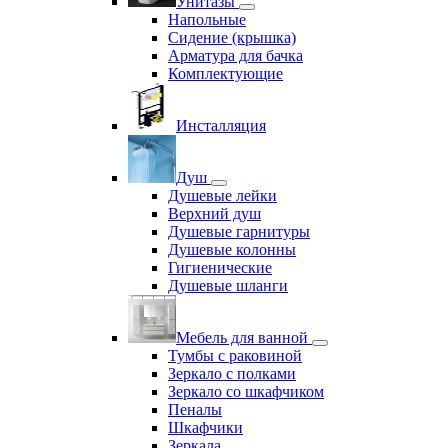
Унитазы
Напольные
Сидение (крышка)
Арматура для бачка
Комплектующие
Инсталляция
Душ
Душевые лейки
Верхний душ
Душевые гарнитуры
Душевые колонны
Гигиенические
Душевые шланги
Мебель для ванной
Тумбы с раковиной
Зеркало с полками
Зеркало со шкафчиком
Пеналы
Шкафчики
Зеркала