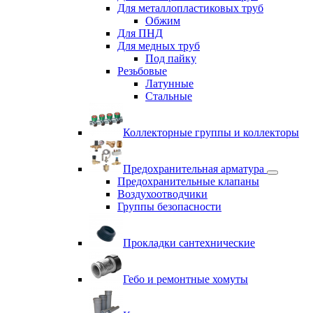
Для металлопластиковых труб
Обжим
Для ПНД
Для медных труб
Под пайку
Резьбовые
Латунные
Cтальные
Коллекторные группы и коллекторы
Предохранительная арматура
Предохранительные клапаны
Воздухоотводчики
Группы безопасности
Прокладки сантехнические
Гебо и ремонтные хомуты