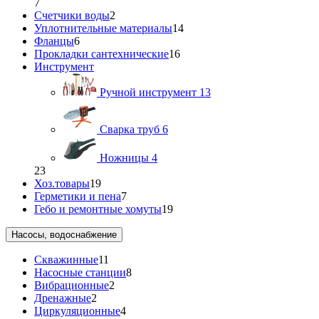
7
Счетчики воды
2
Уплотнительные материалы
14
Фланцы
6
Прокладки сантехнические
16
Инструмент
Ручной инструмент
13
Сварка труб
6
Ножницы
4
23
Хоз.товары
19
Герметики и пена
7
Гебо и ремонтные хомуты
19
Насосы, водоснабжение
Скважинные
11
Насосные станции
8
Вибрационные
2
Дренажные
2
Циркуляционные
4