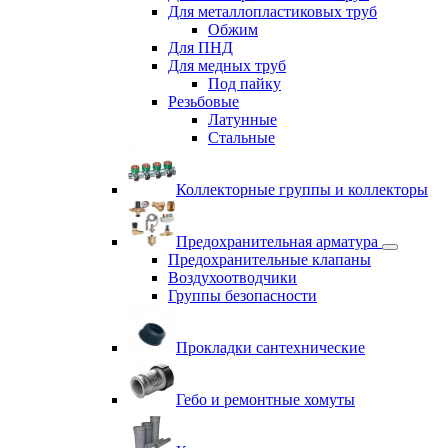
Для металлопластиковых труб
Обжим
Для ПНД
Для медных труб
Под пайку
Резьбовые
Латунные
Cтальные
Коллекторные группы и коллекторы
Предохранительная арматура
Предохранительные клапаны
Воздухоотводчики
Группы безопасности
Прокладки сантехнические
Гебо и ремонтные хомуты