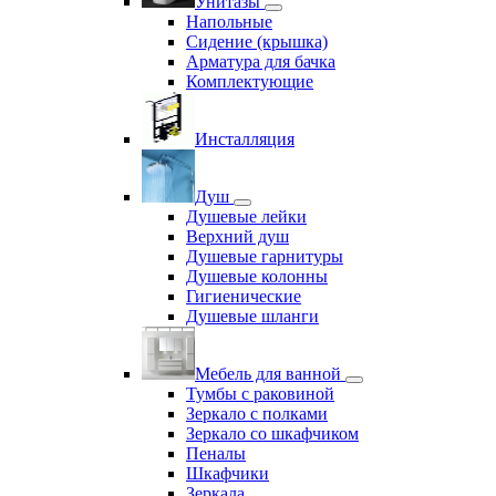
Унитазы
Напольные
Сидение (крышка)
Арматура для бачка
Комплектующие
Инсталляция
Душ
Душевые лейки
Верхний душ
Душевые гарнитуры
Душевые колонны
Гигиенические
Душевые шланги
Мебель для ванной
Тумбы с раковиной
Зеркало с полками
Зеркало со шкафчиком
Пеналы
Шкафчики
Зеркала