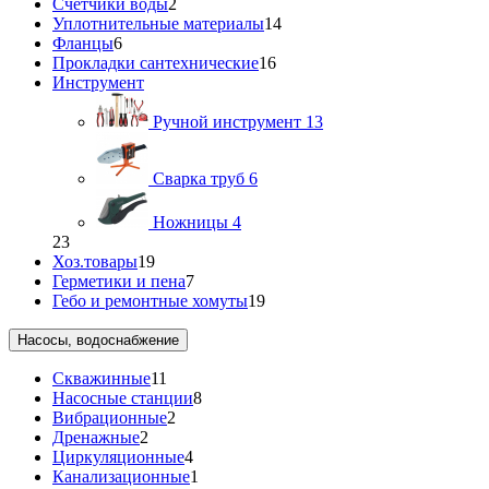
Счетчики воды
2
Уплотнительные материалы
14
Фланцы
6
Прокладки сантехнические
16
Инструмент
Ручной инструмент
13
Сварка труб
6
Ножницы
4
23
Хоз.товары
19
Герметики и пена
7
Гебо и ремонтные хомуты
19
Насосы, водоснабжение
Скважинные
11
Насосные станции
8
Вибрационные
2
Дренажные
2
Циркуляционные
4
Канализационные
1