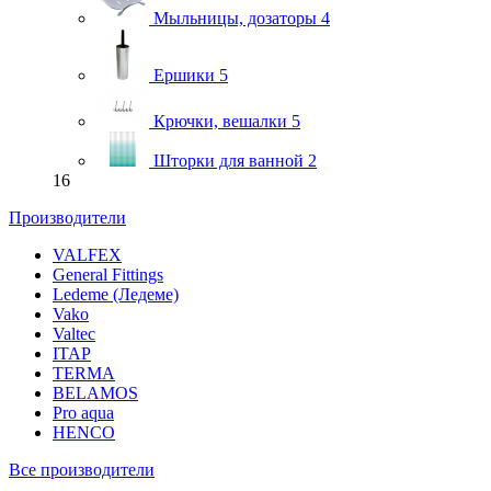
Мыльницы, дозаторы
4
Ершики
5
Крючки, вешалки
5
Шторки для ванной
2
16
Производители
VALFEX
General Fittings
Ledeme (Ледеме)
Vako
Valtec
ITAP
TERMA
BELAMOS
Pro aqua
HENCO
Все производители