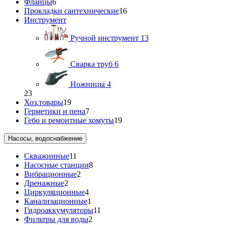
Фланцы
6
Прокладки сантехнические
16
Инструмент
Ручной инструмент
13
Сварка труб
6
Ножницы
4
23
Хоз.товары
19
Герметики и пена
7
Гебо и ремонтные хомуты
19
Насосы, водоснабжение
Скважинные
11
Насосные станции
8
Вибрационные
2
Дренажные
2
Циркуляционные
4
Канализационные
1
Гидроаккумуляторы
11
Фильтры для воды
2