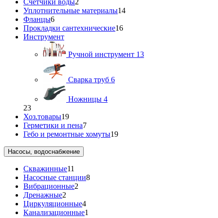
Счетчики воды
2
Уплотнительные материалы
14
Фланцы
6
Прокладки сантехнические
16
Инструмент
Ручной инструмент
13
Сварка труб
6
Ножницы
4
23
Хоз.товары
19
Герметики и пена
7
Гебо и ремонтные хомуты
19
Насосы, водоснабжение
Скважинные
11
Насосные станции
8
Вибрационные
2
Дренажные
2
Циркуляционные
4
Канализационные
1