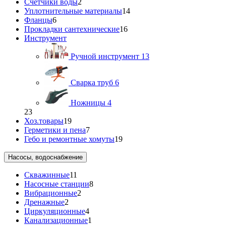
Счетчики воды
2
Уплотнительные материалы
14
Фланцы
6
Прокладки сантехнические
16
Инструмент
Ручной инструмент
13
Сварка труб
6
Ножницы
4
23
Хоз.товары
19
Герметики и пена
7
Гебо и ремонтные хомуты
19
Насосы, водоснабжение
Скважинные
11
Насосные станции
8
Вибрационные
2
Дренажные
2
Циркуляционные
4
Канализационные
1