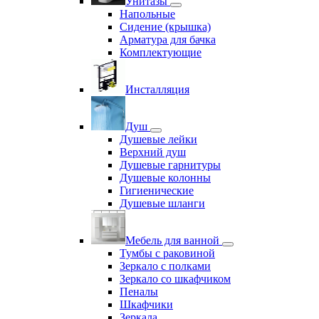
Унитазы
Напольные
Сидение (крышка)
Арматура для бачка
Комплектующие
Инсталляция
Душ
Душевые лейки
Верхний душ
Душевые гарнитуры
Душевые колонны
Гигиенические
Душевые шланги
Мебель для ванной
Тумбы с раковиной
Зеркало с полками
Зеркало со шкафчиком
Пеналы
Шкафчики
Зеркала