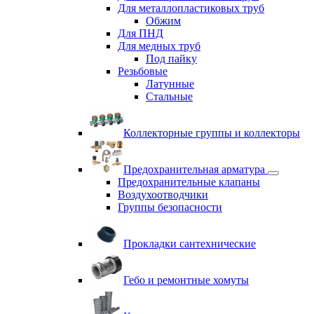
Для металлопластиковых труб
Обжим
Для ПНД
Для медных труб
Под пайку
Резьбовые
Латунные
Cтальные
Коллекторные группы и коллекторы
Предохранительная арматура
Предохранительные клапаны
Воздухоотводчики
Группы безопасности
Прокладки сантехнические
Гебо и ремонтные хомуты