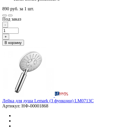
890
руб.
за 1 шт.
Под заказ
-
+
В корзину
Лейка для душа Lemark (3 функции) LM0713C
Артикул: НФ-00001868