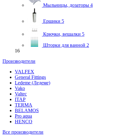
Мыльницы, дозаторы
4
Ершики
5
Крючки, вешалки
5
Шторки для ванной
2
16
Производители
VALFEX
General Fittings
Ledeme (Ледеме)
Vako
Valtec
ITAP
TERMA
BELAMOS
Pro aqua
HENCO
Все производители