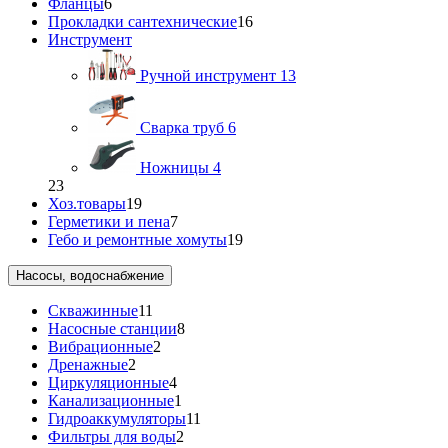
Фланцы
6
Прокладки сантехнические
16
Инструмент
Ручной инструмент
13
Сварка труб
6
Ножницы
4
23
Хоз.товары
19
Герметики и пена
7
Гебо и ремонтные хомуты
19
Насосы, водоснабжение
Скважинные
11
Насосные станции
8
Вибрационные
2
Дренажные
2
Циркуляционные
4
Канализационные
1
Гидроаккумуляторы
11
Фильтры для воды
2