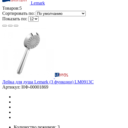
Lemark
Товаров:
5
Сортировать по:
Показать по:
Лейка для душа Lemark (3 функции) LM0913C
Артикул: НФ-00001869
Количество режимов: 3