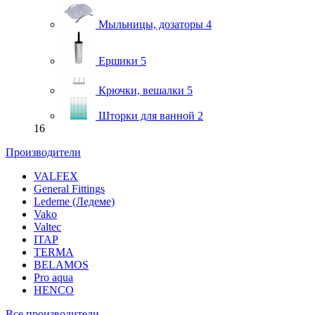
Мыльницы, дозаторы
4
Ершики
5
Крючки, вешалки
5
Шторки для ванной
2
16
Производители
VALFEX
General Fittings
Ledeme (Ледеме)
Vako
Valtec
ITAP
TERMA
BELAMOS
Pro aqua
HENCO
Все производители