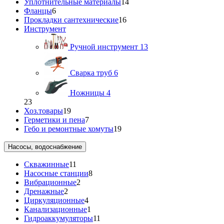
Уплотнительные материалы
14
Фланцы
6
Прокладки сантехнические
16
Инструмент
Ручной инструмент
13
Сварка труб
6
Ножницы
4
23
Хоз.товары
19
Герметики и пена
7
Гебо и ремонтные хомуты
19
Насосы, водоснабжение
Скважинные
11
Насосные станции
8
Вибрационные
2
Дренажные
2
Циркуляционные
4
Канализационные
1
Гидроаккумуляторы
11