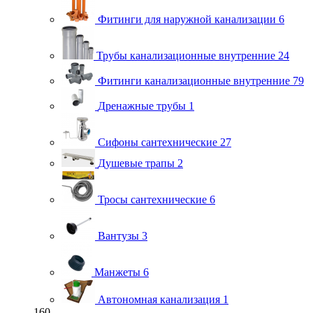
Фитинги для наружной канализации
6
Трубы канализационные внутренние
24
Фитинги канализационные внутренние
79
Дренажные трубы
1
Сифоны сантехнические
27
Душевые трапы
2
Тросы сантехнические
6
Вантузы
3
Манжеты
6
Автономная канализация
1
160