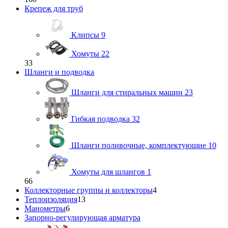
Крепеж для труб
Клипсы
9
Хомуты
22
33
Шланги и подводка
Шланги для стиральных машин
23
Гибкая подводка
32
Шланги поливочные, комплектующие
10
Хомуты для шлангов
1
66
Коллекторные группы и коллекторы
4
Теплоизоляция
13
Манометры
6
Запорно-регулирующая арматура