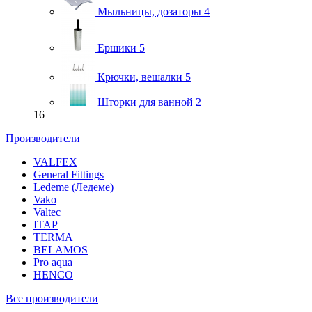
Мыльницы, дозаторы
4
Ершики
5
Крючки, вешалки
5
Шторки для ванной
2
16
Производители
VALFEX
General Fittings
Ledeme (Ледеме)
Vako
Valtec
ITAP
TERMA
BELAMOS
Pro aqua
HENCO
Все производители