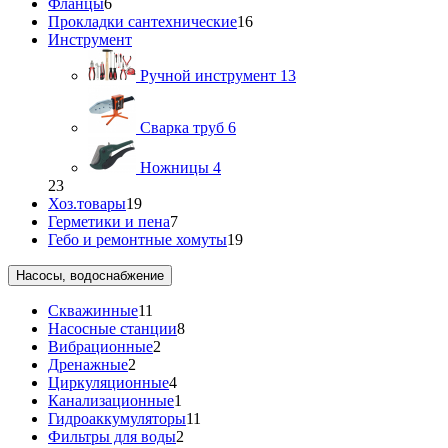
Фланцы
6
Прокладки сантехнические
16
Инструмент
Ручной инструмент
13
Сварка труб
6
Ножницы
4
23
Хоз.товары
19
Герметики и пена
7
Гебо и ремонтные хомуты
19
Насосы, водоснабжение
Скважинные
11
Насосные станции
8
Вибрационные
2
Дренажные
2
Циркуляционные
4
Канализационные
1
Гидроаккумуляторы
11
Фильтры для воды
2