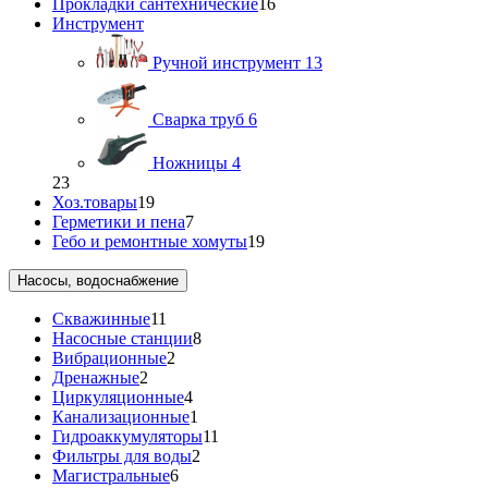
Прокладки сантехнические
16
Инструмент
Ручной инструмент
13
Сварка труб
6
Ножницы
4
23
Хоз.товары
19
Герметики и пена
7
Гебо и ремонтные хомуты
19
Насосы, водоснабжение
Скважинные
11
Насосные станции
8
Вибрационные
2
Дренажные
2
Циркуляционные
4
Канализационные
1
Гидроаккумуляторы
11
Фильтры для воды
2
Магистральные
6