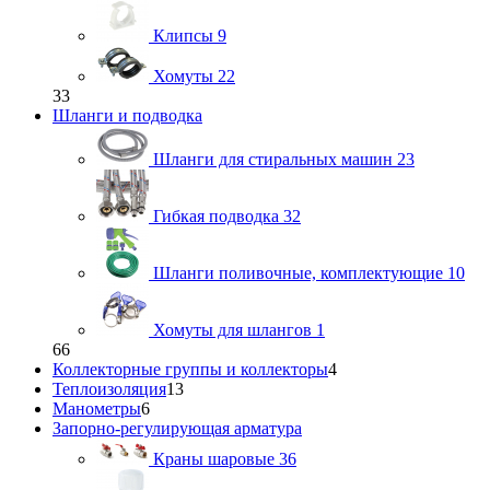
Клипсы
9
Хомуты
22
33
Шланги и подводка
Шланги для стиральных машин
23
Гибкая подводка
32
Шланги поливочные, комплектующие
10
Хомуты для шлангов
1
66
Коллекторные группы и коллекторы
4
Теплоизоляция
13
Манометры
6
Запорно-регулирующая арматура
Краны шаровые
36