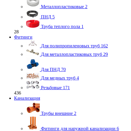
Металлопластиковые
2
ПНД
5
Труба теплого пола
1
28
Фитинги
Для полипропиленовых труб
162
Для металлопластиковых труб
29
Для ПНД
70
Для медных труб
4
Резьбовые
171
436
Канализация
Трубы внешние
2
Фитинги для наружной канализации
6